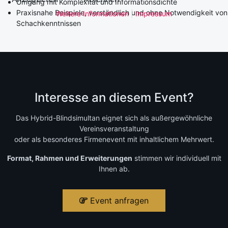
Umgang mit Komplexität und Informationsdichte
Praxisnahe Beispiele, verständlich und ohne Notwendigkeit von
Weitere Informationen
|
Impressum
Schachkenntnissen
Interesse an diesem Event?
Das Hybrid-Blindsimultan eignet sich als außergewöhnliche
Vereinsveranstaltung
oder als besonderes Firmenevent mit inhaltlichem Mehrwert.
Format, Rahmen und Erweiterungen
stimmen wir individuell mit
Ihnen ab.
Event anfragen