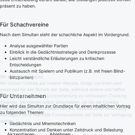
präsent zu haben.
Für Schachvereine
Nach dem Simultan steht der schachliche Aspekt im Vordergrund.
Analyse ausgewählter Partien
Einblick in die Gedächtnisstrategie und Denkprozesse
Leicht verständliche Erläuterungen zu kritischen
Entscheidungen
Austausch mit Spielern und Publikum (z.B. mit freien Blind-
Wir benutzen Cookies
Blitzpartien)
Wir nutzen Cookies auf unserer Website. Einige von ihnen sind
essenziell für den Betrieb der Seite, während andere uns helfen,
Für Unternehmen
diese Website und die Nutzererfahrung zu verbessern (Tracking
Cookies). Sie können selbst entscheiden, ob Sie die Cookies
Hier wird das Simultan zur Grundlage für einen inhaltlichen Vortrag
zulassen möchten. Bitte beachten Sie, dass bei einer Ablehnung
zu folgenden Themen:
womöglich nicht mehr alle Funktionalitäten der Seite zur Verfügung
stehen.
Gedächtnis und Mnemotechniken
Konzentration und Denken unter Zeitdruck und Belastung
Akzeptieren
Ablehnen