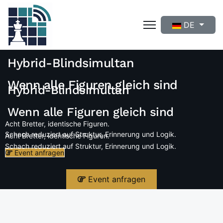
Sprache auswähle
DE
Hybrid-Blindsimultan
Wenn alle Figuren gleich sind
Hybrid-Blindsimultan
Wenn alle Figuren gleich sind
Acht Bretter, identische Figuren.
Schach reduziert auf Struktur, Erinnerung und Logik.
Acht Bretter, identische Figuren.
Schach reduziert auf Struktur, Erinnerung und Logik.
Event anfragen
Event anfragen